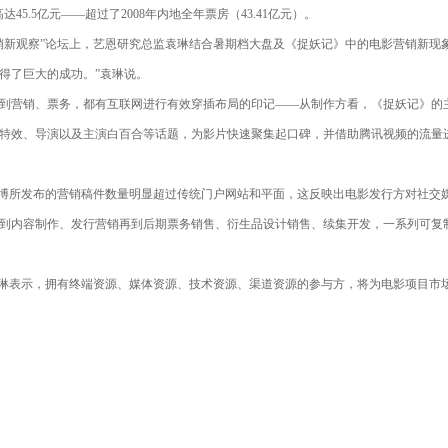
.5亿元——超过了2008年内地全年票房（43.41亿元）。
销新观察”论坛上，艺恩研究总监袁琳结合暑期档大盘及《捉妖记》中的电影营销新现
得了巨大的成功。”袁琳说。
到营销、票务，都有互联网进行有效穿插布局的印记——从制作方看，《捉妖记》的
特效、导演以及主演白百合等话题，为影片快速聚集起口碑，并借助腾讯视频的流量
微博所发布的营销稿件数量明显超过传统门户网站和平面，这反映出电影发行方对社交
到内容制作、发行营销再到后期票务销售、衍生品设计销售、续集开发，一系列可复
袁琳表示，拥有终端资源、媒体资源、技术资源、渠道资源的参与方，将为电影项目市