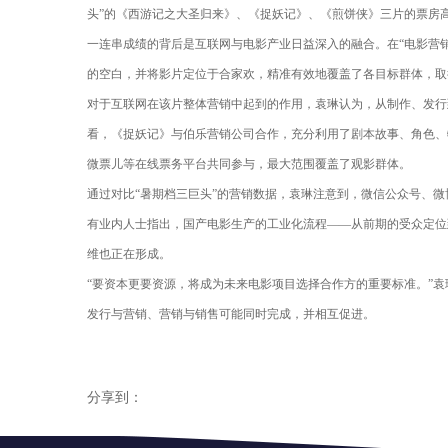
头”的《西游记之大圣归来》、《捉妖记》、《煎饼侠》三片的票房高达45
一连串成绩的背后是互联网与电影产业日益深入的融合。在“电影营
的空白，并将影片定位于合家欢，精准有效地覆盖了各目标群体，取
对于互联网在该片整体营销中起到的作用，袁琳认为，从制作、发行
看，《捉妖记》与伯乐营销公司合作，充分利用了剧本故事、角色、
微票儿等在线票务平台共同参与，最大范围覆盖了观影群体。
通过对比“暑期档三巨头”的营销数据，袁琳注意到，微信公众号、
有业内人士指出，国产电影生产的工业化流程——从前期的受众定位
维也正在形成。
“要资本更要资源，将成为未来电影项目选择合作方的重要标准。”
发行与营销、营销与销售可能同时完成，并相互促进。
分享到：