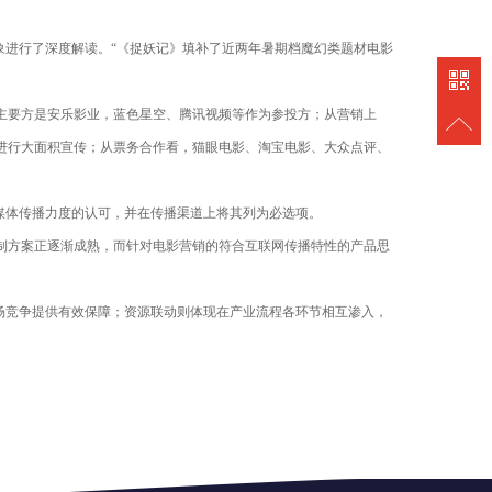
象进行了深度解读。“《捉妖记》填补了近两年暑期档魔幻类题材电影
主要方是安乐影业，蓝色星空、腾讯视频等作为参投方；从营销上
进行大面积宣传；从票务合作看，猫眼电影、淘宝电影、大众点评、
媒体传播力度的认可，并在传播渠道上将其列为必选项。
制方案正逐渐成熟，而针对电影营销的符合互联网传播特性的产品思
场竞争提供有效保障；资源联动则体现在产业流程各环节相互渗入，